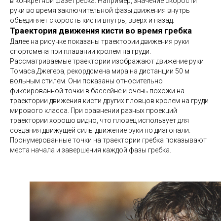
в конкретной фазе гребка. Например, значение скорости
руки во время заключительной фазы движения внутрь
объединяет скорость кисти внутрь, вверх и назад.
Траектория движения кисти во время гребка
Далее на рисунке показаны траектории движения руки
спортсмена при плавании кролем на груди.
Рассматриваемые траектории изображают движение руки
Томаса Джегера, рекордсмена мира на дистанции 50 м
вольным стилем. Они показаны относительно
фиксированной точки в бассейне и очень похожи на
траектории движения кисти других пловцов кролем на груди
мирового класса. При сравнении разных проекций
траектории хорошо видно, что пловец использует для
создания движущей силы движение руки по диагонали.
Пронумерованные точки на траектории гребка показывают
места начала и завершения каждой фазы гребка.