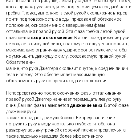
Как показано на рисунке, левая рука Джеггера входит в воду,
когда правая рука находится под туловищем в средней части
гребка. Пловец выполняет левой рукой скольжение вперед
почти под поверхностью воды, придавая ей обтекаемое
положение, одновременно с завершением фазы
отталкивания правой рукой. Эта фаза гребка левой рукой
называется
вход и скольжение
. В этой фазе движение руки
не создает движущей силы, поэтому его следует выполнять,
максимально ограничивая ударное сопротивление, чтобы
не уменьшить движущую силу, создаваемую правой рукой.
Обратите вни-
мание, что рука Джеггера скользит внутрь, к средней линии
тела и вперед. Это обеспечивает максимальную
обтекаемость руки во время входа и скольжения.
Непосредственно после окончания фазы отталкивания
правой рукой Джеггер начинает перемещать левую руку
вниз. Данная фаза называется
движение вниз
. В этой фазе
движение руки
также не создает движущей силы. Ее предназначение
погрузить руку в воду настолько глубоко, чтобы она
развернулась внутренней стороной плеча и предплечья, а
также ладонью назад для более эффективного