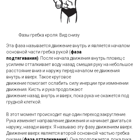
Фазы гребка кроля. Вид снизу
Эта фаза называется движение внутрь и является началом
основной части гребка рукой (
фаза
подтягивания)
. После начала движения внутрь пловец с
усилием отталкивает воду назад, смещая руку на небольшое
расстояние вниз и наружу перед началом ее движения
внутрь и вверх. Такое круговое
движение помогает ослабить силу инерции при изменении
движения. Кисть и рука продолжают
движение назад, внутрь и вверх, пока рука не окажется под
грудной клеткой.
В этот момент происходит еще один переход закругление.
Рука изменяет направление движения и начинает двигаться
наружу, назад и вверх. Я называю эту фазу движением вверх.
Движение вверх является второй основной частью гребка
руками (
фаза отталкивания
). Она продолжается, пока рука