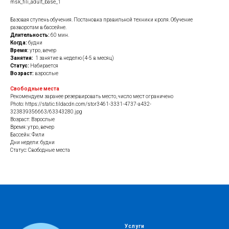
msk_fili_adult_base_1
Базовая ступень обучения. Постановка правильной техники кроля. Обучение
разворотам в бассейне.
Длительность:
60 мин.
Когда:
будни
Время:
утро, вечер
Занятия:
1 занятие в неделю (4-5 в месяц)
Статус:
Набирается
Возраст:
взрослые
Свободные места
Рекомендуем заранее резервировать место, число мест ограничено
Photo: https://static.tildacdn.com/stor3461-3331-4737-a432-
323839356663/63343280.jpg
Возраст: Взрослые
Время: утро, вечер
Бассейн: Фили
Дни недели: будни
Статус: Свободные места
Услуги